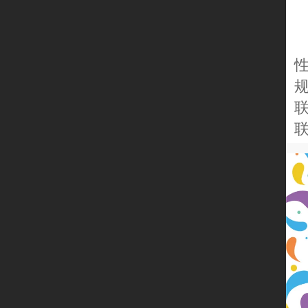
性
规模
联
联系